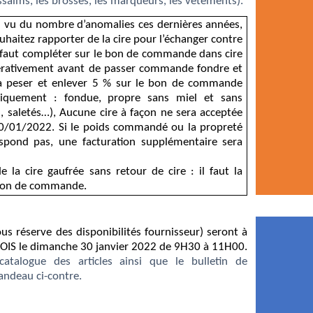
 essaims, les brosses, les marqueurs, les vêtements).
 vu du nombre d’anomalies ces dernières années,
ouhaitez rapporter de la cire pour l’échanger contre
il faut compléter sur le bon de commande dans cire
mpérativement avant de passer commande fondre et
 la peser et enlever 5 % sur le bon de commande
iquement :
fondue, propre sans miel et sans
s
,
saletés
…),
Aucune
cire à façon ne sera acceptée
30/01/2022. Si le poids commandé ou la propreté
espond pas, une facturation supplémentaire sera
e la cire gaufrée sans retour de cire : il faut la
bon de commande.
us réserve des disponibilités fournisseur) seront à
LOIS le dimanche 30
janvier
2022 de 9H30 à 11H00.
atalogue des articles ainsi que le bulletin de
ndeau ci-contre.