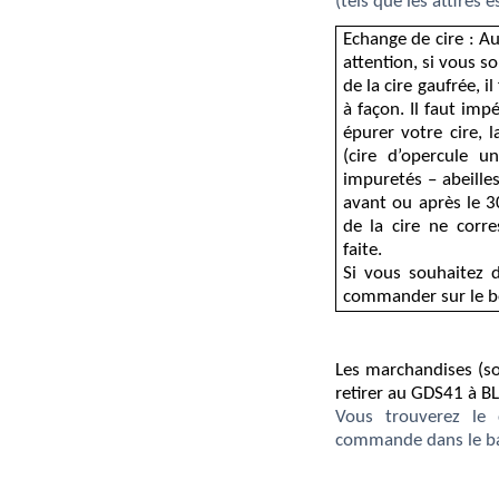
(tels que les attires
Echange de cire :
Au
attention, si vous s
de la cire gaufrée, 
à façon. Il faut i
épurer votre cire,
(cire d’opercule
un
impuretés –
abeille
avant ou après le 
de la cire ne corr
faite.
Si vous souhaitez d
commander sur le 
Les marchandises (so
retirer au GDS41 à B
Vous trouverez le c
commande dans le ba